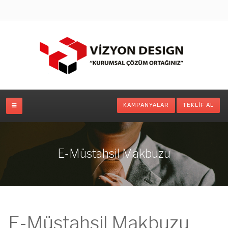
KAMPANYALAR
TEKLIF AL
E-Müstahsil Makbuzu
E-Müstahsil Makbuzu