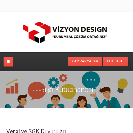
KAMPANYALAR
TEKLIF AL
Bilgi Kütüphanesi
Vergi ve SGK Duyuruları